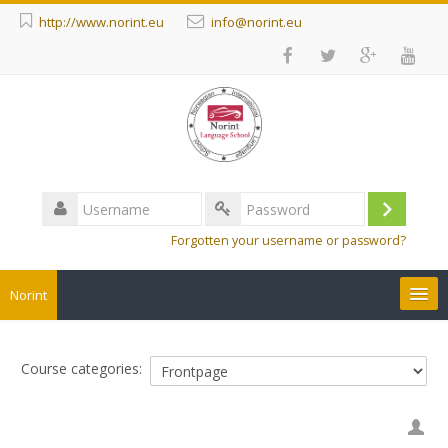
http://www.norint.eu
info@norint.eu
Username
Log
Password
Forgotten your username or password?
in
Norint
Courses
Course categories:
English ‎(en)‎
Search