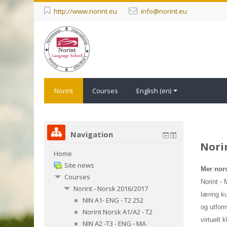
http://www.norint.eu
info@norint.eu
Norint
Courses
English ‎(en)‎
Navigation
Norin
Home
Site news
Mer nor
Courses
Norint - 
Norint - Norsk 2016/2017
læring k
NIN A1- ENG - T2 252
og utform
Norint Norsk A1/A2 - T2
virtuelt 
NIN A2 -T3 - ENG - MA