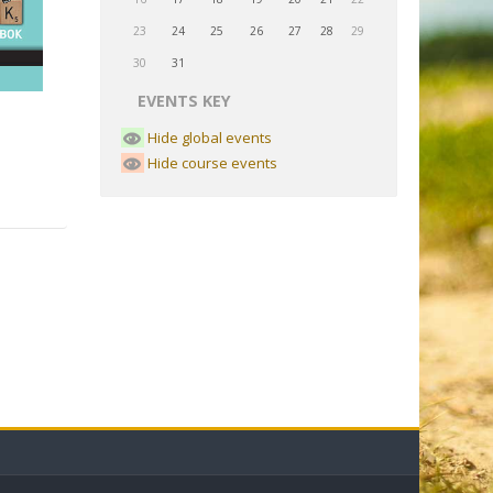
23
24
25
26
27
28
29
30
31
EVENTS KEY
Hide global events
Hide course events