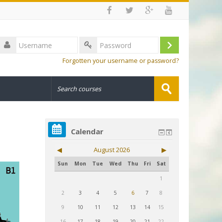
Username
Log
Password
Forgotten your username or password?
in
Search
courses
Submit
Calendar
◀︎
August 2026
▶︎
Sun
Mon
Tue
Wed
Thu
Fri
Sat
1
2
3
4
5
6
7
8
9
10
11
12
13
14
15
16
17
18
19
20
21
22