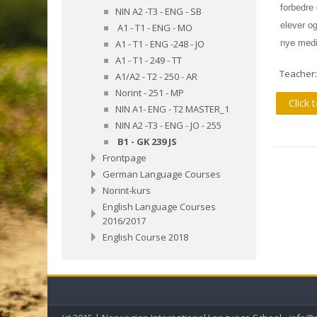
forbedre
NIN A2 -T3 - ENG - SB
elever og
A1 - T1 - ENG - MO
nye medi
A1 - T1 - ENG -248 - JO
A1 - T1 - 249 - TT
Teacher
A1/A2 - T2 - 250 - AR
Norint - 251 - MP
Click 
NIN A1- ENG - T2 MASTER_1
NIN A2 -T3 - ENG - JO - 255
B1 - GK 239 JS
Frontpage
German Language Courses
Norint-kurs
English Language Courses
2016/2017
English Course 2018