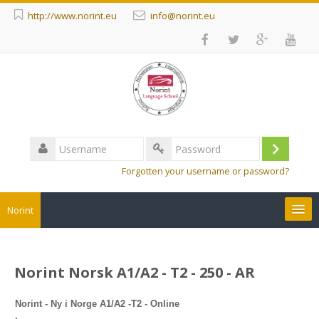
http://www.norint.eu
info@norint.eu
Username
Log
Password
Forgotten your username or password?
in
Norint
Courses
Norint Norsk A1/A2 - T2 - 250 - AR
English ‎(en)‎
Norint - Ny i Norge A1/A2 -T2
- Online
Search