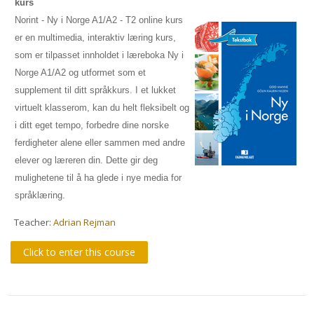
courses
kurs
Sub
Norint - Ny i Norge A1/A2 - T2 online kurs
er en multimedia, interaktiv læring kurs,
som er tilpasset innholdet i læreboka Ny i
Norge A1/A2 og utformet som et
supplement til ditt språkkurs. I et lukket
virtuelt klasserom, kan du helt fleksibelt og
i ditt eget tempo, forbedre dine norske
ferdigheter alene eller sammen med andre
elever og læreren din. Dette gir deg
mulighetene til å ha glede i nye media for
språklæring.
Teacher:
Adrian Rejman
Click to enter this course