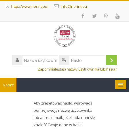
http://www.norint.eu
info@norint.eu
Nazwa
użytkownika
Zaloguj
Hasło
Zapomniałeś(aś) nazwy użytkownika lub hasła?
się
Norint
Courses
Aby zresetować hasło, wprowadź
poniżej swoją nazwę użytkownika
Polski ‎(pl)‎
lub adres e-mail. Jeżeli uda nam się
Przeszukaj
znaleźć Twoje dane w bazie